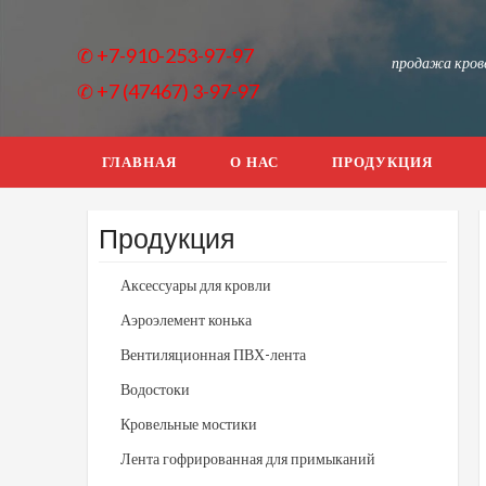
Skip
to
✆ +7-910-253-97-97
content
продажа крове
✆ +7 (47467) 3-97-97
ГЛАВНАЯ
О НАС
ПРОДУКЦИЯ
Продукция
Аксессуары для кровли
Аэроэлемент конька
Вентиляционная ПВХ-лента
Водостоки
Кровельные мостики
Лента гофрированная для примыканий