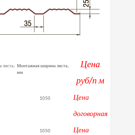
Цена
 листа,
Монтажная ширина листа,
мм
руб/п м
Цена
1050
договорная
Цена
1050