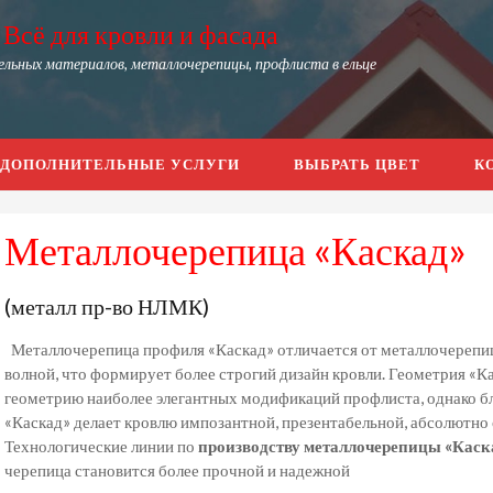
Всё для кровли и фасада
льных материалов, металлочерепицы, профлиста в ельце
ДОПОЛНИТЕЛЬНЫЕ УСЛУГИ
ВЫБРАТЬ ЦВЕТ
К
Металлочерепица «Каскад»
(металл пр-во НЛМК)
Металлочерепица профиля «Каскад» отличается от металлочерепи
волной, что формирует более строгий дизайн кровли. Геометрия «К
геометрию наиболее элегантных модификаций профлиста, однако б
«Каскад» делает кровлю импозантной, презентабельной, абсолютно
Технологические линии по
производству металлочерепицы «Каск
черепица становится более прочной и надежной